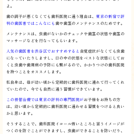
よ。
歯の調子が悪くなくても歯科医院に通う理由は、
東京の新宿で評
判の歯医者ではこんなにも
歯や歯茎のメンテナンスのためです。
メンテナンスは、虫歯がないかのチェックや歯茎の状態や歯茎の
マッサージなどを行なってもらいます。
人気の歯医者を渋谷区でおすすめすると
自覚症状がなくても虫歯
になっていたりしますし、口の中の状態をベストな状態にしてお
くと虫歯や歯周病の予防にも繋がるので、かかりつけの歯科医院
を持つことをオススメします。
私自身は、母が幼い頃から定期的に歯科医院に連れて行ってくれ
ていたので、今でも自然に通う習慣ができています。
この根管治療では東京の評判の専門医院が
お子様をお持ちの方
は、幼い頃から定期的に歯科医院に通わせる習慣をつけると良い
かと思います。
そうすることで、歯科医院イコール怖いところと言うイメージが
つくのを防ぐことができますし、虫歯ができることを防いだり、