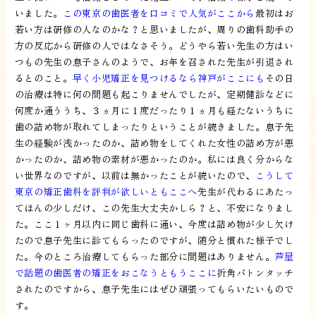
いました。
この東京の歯医者を口コミで人気がここから
最初はお
若い方は研修の人なのかな？と思いましたが、周りの歯科助手の
方の反応から研修の人ではなさそう。どうやら若い先生の方はい
つもの先生の息子さんのようで、お年を召された先生が引退され
るとのこと。
早く小児矯正を見つけるなら神戸がここにも
その日
の治療は特に何の問題も起こりませんでしたが、定期健診などに
何度か通ううち、３ヵ月に１度だったり１ヵ月も経たないうちに
歯の詰め物が取れてしまったりということが続きました。息子先
生の経験が浅かったのか、詰め物をしてくれた女性の詰め方が悪
かったのか、詰め物の素材が悪かったのか。私には良く分からな
い世界なのですが、以前は無かったことが続いたので、
こうして
東京の矯正歯科を評判が欲しいともここへ
先生が代わるにあたっ
てほんの少しだけ、この先生大丈夫かしら？と、不安になりまし
た。ここ１ヶ月以内に同じ歯科に通い、今度は詰め物が少し欠け
たので息子先生に診てもらったのですが、随分と慣れた様子でし
た。今のところ治療してもらった部分に問題はありません。
芦屋
で話題の歯医者の矯正をおこなうともうここに
折角バトンタッチ
されたのですから、息子先生にはぜひ頑張ってもらいたいもので
す。