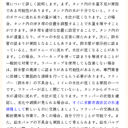
策について詳しく説明します。まず、タンク内の水量不足が原因
である可能性があります。タンク内の水が十分でないと、トイレ
のボウルに流れる水の量が減り、水位が低くなります。この場
合、タンク内の浮き球の位置を調整することで水量を増やすこと
ができます。浮き球を適切な位置に設定することで、タンク内の
水が適量となり、ボウルの水位も正常に保たれます。次に、排水
管の詰まりが原因となることもあります。排水管が部分的に詰ま
っていると、水がスムーズに流れず、水位が低くなることがあり
ます。この場合、ラバーカップを使って詰まりを解消することが
一般的な対策です。ラバーカップを使用しても改善しない場合
は、排水管の奥深くに詰まりがある可能性があるため、専門業者
に依頼して徹底的な清掃を行ってもらう必要があります。フラッ
パー（排水弁）の不具合も、トイレの水位が低くなる原因の一つ
です。フラッパーが正しく閉じていないと、タンクからボウルに
水が適切に流れず、水位が低くなります。フラッパーの状態を確
認し、劣化や破損が見られる場合は、
すぐに京都市西京区の水道
修理として
新しいものに交換しましょう。フラッパーの交換は比
較的簡単な作業で、多くの場合、自分で行うことが可能です。ま
た、給水バルブの不具合も原因として考えられます。給水バルブ