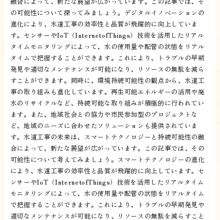
融合によって、新たな展望が広がっています。この記事では、そ
の可能性について探ってみましょう。デジタルイノベーションの
進化により、水道工事の効率性と品質が飛躍的に向上していま
す。センサーやIoT（InternetofThings）技術を活用したリアル
タイムモニタリングによって、水の使用量や配管の状態をリアル
タイムで把握することができます。これにより、トラブルの早期
発見や適切なメンテナンスが可能になり、リソースの無駄を減ら
すことができます。同時に、環境持続可能性の観点から、水道工
事の取り組みも進化しています。再生可能エネルギーの活用や廃
水のリサイクルなど、持続可能な取り組みが積極的に行われてい
ます。また、地域社会との協力や市民参加型のプロジェクトな
ど、地域のニーズに合わせたソリューションも提供されていま
す。水道工事の未来は、スマートテクノロジーと持続可能性の融
合によって、新たな展望が広がっています。この記事では、その
可能性について考えてみましょう。スマートテクノロジーの進化
により、水道工事の効率性と品質が飛躍的に向上しています。セ
ンサーやIoT（InternetofThings）技術を活用したリアルタイム
モニタリングによって、水の使用量や配管の状態をリアルタイム
で把握することができます。これにより、トラブルの早期発見や
適切なメンテナンスが可能になり、リソースの無駄を減らすこと