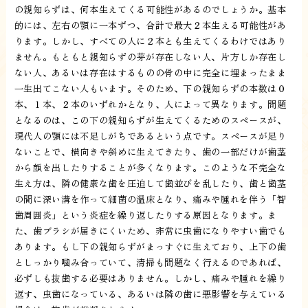
の親知らずは、何本生えてくる可能性があるのでしょうか。基本
的には、左右の顎に一本ずつ、合計で最大２本生える可能性があ
ります。しかし、すべての人に２本とも生えてくるわけではあり
ません。もともと親知らずの芽が存在しない人、片方しか存在し
ない人、あるいは存在はするものの骨の中に完全に埋まったまま
一生出てこない人もいます。そのため、下の親知らずの本数は０
本、１本、２本のいずれかとなり、人によって異なります。問題
となるのは、この下の親知らずが生えてくるためのスペースが、
現代人の顎には不足しがちであるという点です。スペースが足り
ないことで、横向きや斜めに生えてきたり、歯の一部だけが歯茎
から顔を出したりすることが多くなります。このような不完全な
生え方は、隣の健康な歯を圧迫して歯並びを乱したり、歯と歯茎
の間に深い溝を作って細菌の温床となり、痛みや腫れを伴う「智
歯周囲炎」という炎症を繰り返したりする原因となります。ま
た、歯ブラシが届きにくいため、非常に虫歯になりやすい歯でも
あります。もし下の親知らずがまっすぐに生えており、上下の歯
としっかり噛み合っていて、清掃も問題なく行えるのであれば、
必ずしも抜歯する必要はありません。しかし、痛みや腫れを繰り
返す、虫歯になっている、あるいは隣の歯に悪影響を与えている