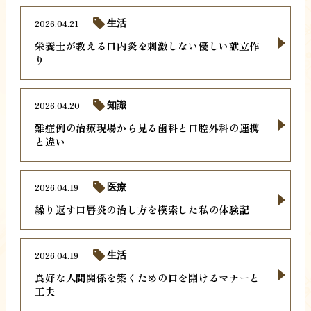
2026.04.21
生活
栄養士が教える口内炎を刺激しない優しい献立作
り
2026.04.20
知識
難症例の治療現場から見る歯科と口腔外科の連携
と違い
2026.04.19
医療
繰り返す口唇炎の治し方を模索した私の体験記
2026.04.19
生活
良好な人間関係を築くための口を開けるマナーと
工夫