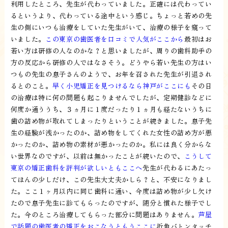
利用したところ、先生が代わっていました。正確には代わってい
るというより、代わっている途中という感じ。ちょっと若めの先
生の側にいつも治療をしていた先生がいて、治療の様子を窺って
いました。
この東京の歯医者を口コミで人気がここから
最初はお
若い方は研修の人なのかな？と思いましたが、周りの歯科助手の
方の反応から研修の人ではなさそう。どうやら若い先生の方はい
つもの先生の息子さんのようで、お年を召された先生が引退され
るとのこと。
早く小児矯正を見つけるなら神戸がここにも
その日
の治療は特に何の問題も起こりませんでしたが、定期健診などに
何度か通ううち、３ヵ月に１度だったり１ヵ月も経たないうちに
歯の詰め物が取れてしまったりということが続きました。息子先
生の経験が浅かったのか、詰め物をしてくれた女性の詰め方が悪
かったのか、詰め物の素材が悪かったのか。私には良く分からな
い世界なのですが、以前は無かったことが続いたので、
こうして
東京の矯正歯科を評判が欲しいともここへ
先生が代わるにあたっ
てほんの少しだけ、この先生大丈夫かしら？と、不安になりまし
た。ここ１ヶ月以内に同じ歯科に通い、今度は詰め物が少し欠け
たので息子先生に診てもらったのですが、随分と慣れた様子でし
た。今のところ治療してもらった部分に問題はありません。
芦屋
で話題の歯医者の矯正をおこなうともうここに
折角バトンタッチ